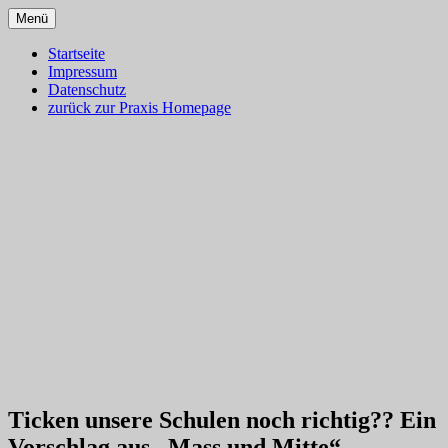
Zum
Menü
Inhalt
Dr. med. Martin Lion
Blog – Klassische Homöopathie
springen
Startseite
Impressum
Ulm – Gesundes Leben
Datenschutz
zurück zur Praxis Homepage
Ticken unsere Schulen noch richtig?? Ein
Vorschlag aus „Mass und Mitte“