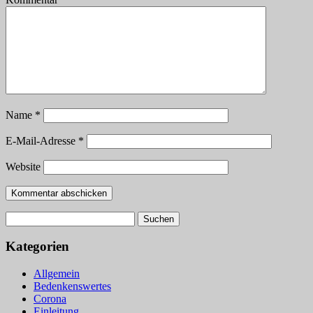
Name
*
E-Mail-Adresse
*
Website
Suchen
nach:
Kategorien
Allgemein
Bedenkenswertes
Corona
Einleitung