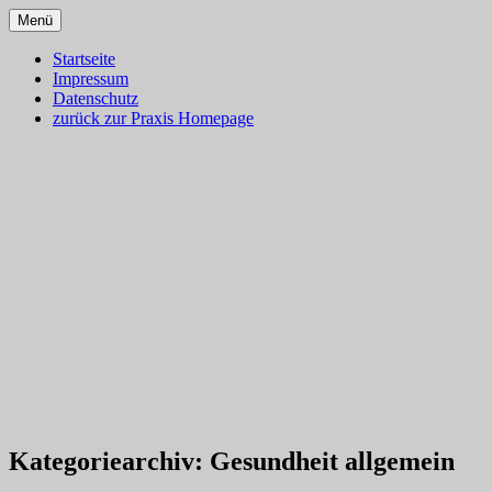
Zum
Menü
Inhalt
Dr. med. Martin Lion
Blog – Klassische Homöopathie
springen
Startseite
Impressum
Ulm – Gesundes Leben
Datenschutz
zurück zur Praxis Homepage
Kategoriearchiv:
Gesundheit allgemein