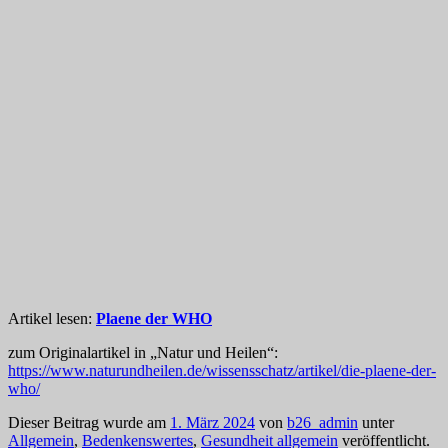
Artikel lesen:
Plaene der WHO
zum Originalartikel in „Natur und Heilen“:
https://www.naturundheilen.de/wissensschatz/artikel/die-plaene-der-
who/
Dieser Beitrag wurde am
1. März 2024
von
b26_admin
unter
Allgemein
,
Bedenkenswertes
,
Gesundheit allgemein
veröffentlicht.