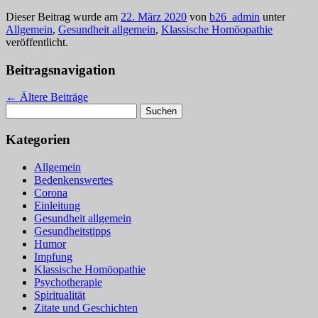
Dieser Beitrag wurde am
22. März 2020
von
b26_admin
unter
Allgemein
,
Gesundheit allgemein
,
Klassische Homöopathie
veröffentlicht.
Beitragsnavigation
←
Ältere Beiträge
Suchen
nach:
Kategorien
Allgemein
Bedenkenswertes
Corona
Einleitung
Gesundheit allgemein
Gesundheitstipps
Humor
Impfung
Klassische Homöopathie
Psychotherapie
Spiritualität
Zitate und Geschichten