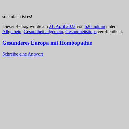
so einfach ist es!
Dieser Beitrag wurde am
21. April 2023
von
b26_admin
unter
Allgemein
,
Gesundheit allgemein
,
Gesundheitstipps
veröffentlicht.
Gesünderes Europa mit Homöopathie
Schreibe eine Antwort