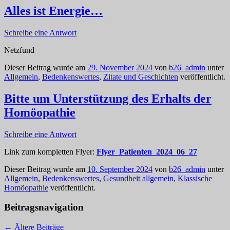
Alles ist Energie…
Schreibe eine Antwort
Netzfund
Dieser Beitrag wurde am
29. November 2024
von
b26_admin
unter
Allgemein
,
Bedenkenswertes
,
Zitate und Geschichten
veröffentlicht.
Bitte um Unterstützung des Erhalts der
Homöopathie
Schreibe eine Antwort
Link zum kompletten Flyer:
Flyer_Patienten_2024_06_27
Dieser Beitrag wurde am
10. September 2024
von
b26_admin
unter
Allgemein
,
Bedenkenswertes
,
Gesundheit allgemein
,
Klassische
Homöopathie
veröffentlicht.
Beitragsnavigation
←
Ältere Beiträge