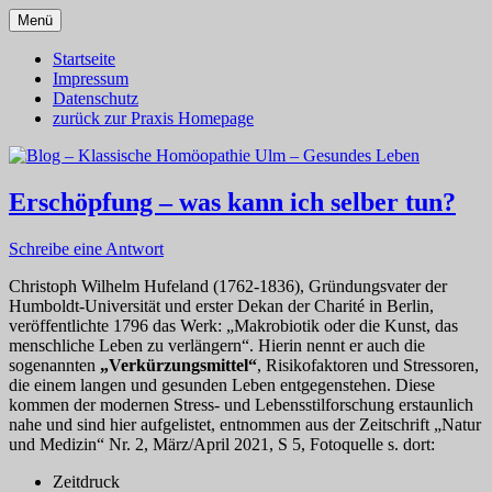
Zum
Menü
Inhalt
Dr. med. Martin Lion
Blog – Klassische Homöopathie
springen
Startseite
Impressum
Ulm – Gesundes Leben
Datenschutz
zurück zur Praxis Homepage
Erschöpfung – was kann ich selber tun?
Schreibe eine Antwort
Christoph Wilhelm Hufeland (1762-1836), Gründungsvater der
Humboldt-Universität und erster Dekan der Charité in Berlin,
veröffentlichte 1796 das Werk: „Makrobiotik oder die Kunst, das
menschliche Leben zu verlängern“. Hierin nennt er auch die
sogenannten
„Verkürzungsmittel“
, Risikofaktoren und Stressoren,
die einem langen und gesunden Leben entgegenstehen. Diese
kommen der modernen Stress- und Lebensstilforschung erstaunlich
nahe und sind hier aufgelistet, entnommen aus der Zeitschrift „Natur
und Medizin“ Nr. 2, März/April 2021, S 5, Fotoquelle s. dort:
Zeitdruck