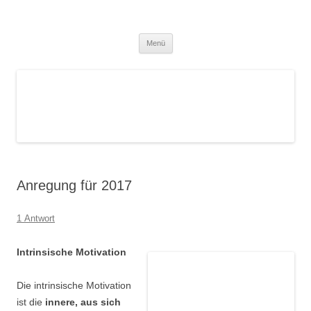
Zum
Inhalt
Blog – Klassische Homöopathie Ulm
springen
Dr. med. Martin Lion
– Gesundes Leben
Menü
Anregung für 2017
1 Antwort
Intrinsische Motivation
Die intrinsische Motivation
ist die
innere, aus sich