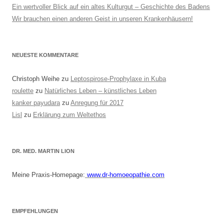
Ein wertvoller Blick auf ein altes Kulturgut – Geschichte des Badens
Wir brauchen einen anderen Geist in unseren Krankenhäusern!
NEUESTE KOMMENTARE
Christoph Weihe
zu
Leptospirose-Prophylaxe in Kuba
roulette
zu
Natürliches Leben – künstliches Leben
kanker payudara
zu
Anregung für 2017
Lisl
zu
Erklärung zum Weltethos
DR. MED. MARTIN LION
Meine Praxis-Homepage:
www.dr-homoeopathie.com
EMPFEHLUNGEN