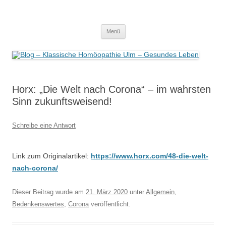
Zum
Inhalt
Blog – Klassische Homöopathie Ulm
springen
Dr. med. Martin Lion
– Gesundes Leben
Menü
Horx: „Die Welt nach Corona“ – im wahrsten
Sinn zukunftsweisend!
Schreibe eine Antwort
Link zum Originalartikel:
https://www.horx.com/48-die-welt-
nach-corona/
Dieser Beitrag wurde am
21. März 2020
unter
Allgemein
,
Bedenkenswertes
,
Corona
veröffentlicht.