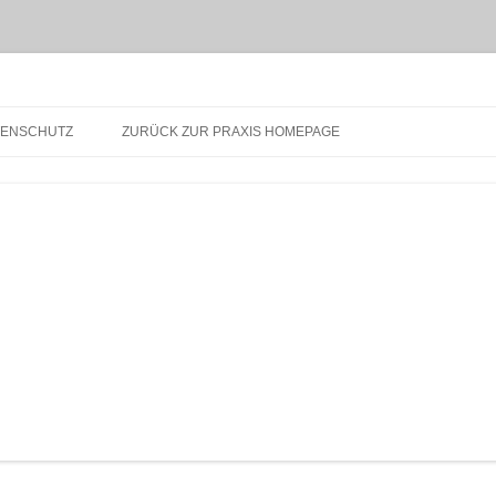
Homöopathie Ulm – Gesundes Leben
TENSCHUTZ
ZURÜCK ZUR PRAXIS HOMEPAGE