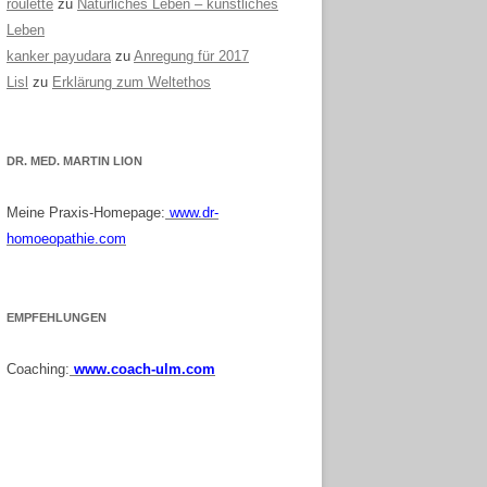
roulette
zu
Natürliches Leben – künstliches
Leben
kanker payudara
zu
Anregung für 2017
Lisl
zu
Erklärung zum Weltethos
DR. MED. MARTIN LION
Meine Praxis-Homepage:
www.dr-
homoeopathie.com
EMPFEHLUNGEN
Coaching:
www.coach-ulm.com