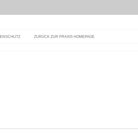
Homöopathie Ulm – Gesundes Leben
TENSCHUTZ
ZURÜCK ZUR PRAXIS HOMEPAGE