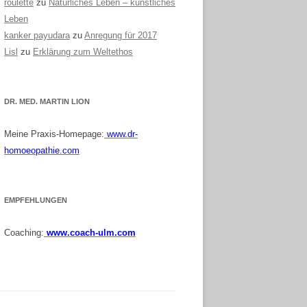
roulette
zu
Natürliches Leben – künstliches
Leben
kanker payudara
zu
Anregung für 2017
Lisl
zu
Erklärung zum Weltethos
DR. MED. MARTIN LION
Meine Praxis-Homepage:
www.dr-
homoeopathie.com
EMPFEHLUNGEN
Coaching:
www.coach-ulm.com