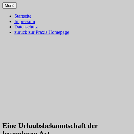
Zum
Menü
Inhalt
Dr. med. Martin Lion
Blog – Klassische Homöopathie
springen
Startseite
Impressum
Ulm – Gesundes Leben
Datenschutz
zurück zur Praxis Homepage
Eine Urlaubsbekanntschaft der
besonderen Art