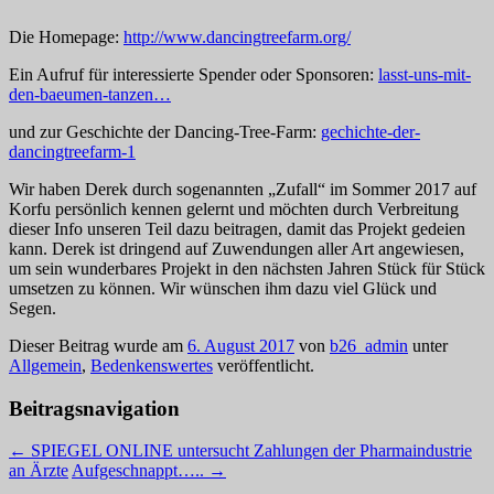
Die Homepage:
http://www.dancingtreefarm.org/
Ein Aufruf für interessierte Spender oder Sponsoren:
lasst-uns-mit-
den-baeumen-tanzen…
und zur Geschichte der Dancing-Tree-Farm:
gechichte-der-
dancingtreefarm-1
Wir haben Derek durch sogenannten „Zufall“ im Sommer 2017 auf
Korfu persönlich kennen gelernt und möchten durch Verbreitung
dieser Info unseren Teil dazu beitragen, damit das Projekt gedeien
kann. Derek ist dringend auf Zuwendungen aller Art angewiesen,
um sein wunderbares Projekt in den nächsten Jahren Stück für Stück
umsetzen zu können. Wir wünschen ihm dazu viel Glück und
Segen.
Dieser Beitrag wurde am
6. August 2017
von
b26_admin
unter
Allgemein
,
Bedenkenswertes
veröffentlicht.
Beitragsnavigation
←
SPIEGEL ONLINE untersucht Zahlungen der Pharmaindustrie
an Ärzte
Aufgeschnappt…..
→