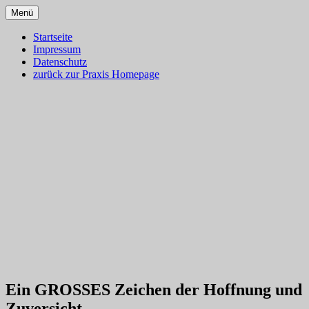
Zum
Menü
Inhalt
Dr. med. Martin Lion
Blog – Klassische Homöopathie
springen
Startseite
Impressum
Ulm – Gesundes Leben
Datenschutz
zurück zur Praxis Homepage
Ein GROSSES Zeichen der Hoffnung und
Zuversicht