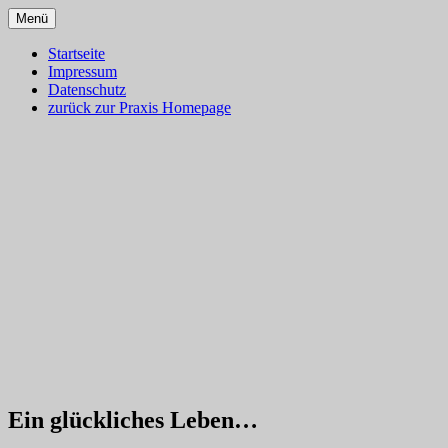
Zum
Menü
Inhalt
Dr. med. Martin Lion
Blog – Klassische Homöopathie
springen
Startseite
Impressum
Datenschutz
zurück zur Praxis Homepage
Ein glückliches Leben…