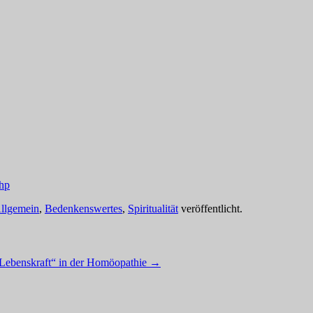
php
llgemein
,
Bedenkenswertes
,
Spiritualität
veröffentlicht.
„Lebenskraft“ in der Homöopathie
→