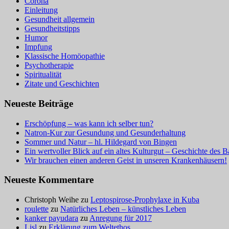
Corona
Einleitung
Gesundheit allgemein
Gesundheitstipps
Humor
Impfung
Klassische Homöopathie
Psychotherapie
Spiritualität
Zitate und Geschichten
Neueste Beiträge
Erschöpfung – was kann ich selber tun?
Natron-Kur zur Gesundung und Gesunderhaltung
Sommer und Natur – hl. Hildegard von Bingen
Ein wertvoller Blick auf ein altes Kulturgut – Geschichte des 
Wir brauchen einen anderen Geist in unseren Krankenhäusern!
Neueste Kommentare
Christoph Weihe
zu
Leptospirose-Prophylaxe in Kuba
roulette
zu
Natürliches Leben – künstliches Leben
kanker payudara
zu
Anregung für 2017
Lisl
zu
Erklärung zum Weltethos