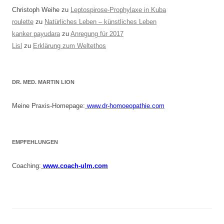
Christoph Weihe
zu
Leptospirose-Prophylaxe in Kuba
roulette
zu
Natürliches Leben – künstliches Leben
kanker payudara
zu
Anregung für 2017
Lisl
zu
Erklärung zum Weltethos
DR. MED. MARTIN LION
Meine Praxis-Homepage:
www.dr-homoeopathie.com
EMPFEHLUNGEN
Coaching:
www.coach-ulm.com