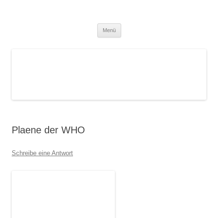
Zum
Inhalt
Blog – Klassische Homöopathie Ulm
springen
Dr. med. Martin Lion
– Gesundes Leben
Menü
Plaene der WHO
Schreibe eine Antwort