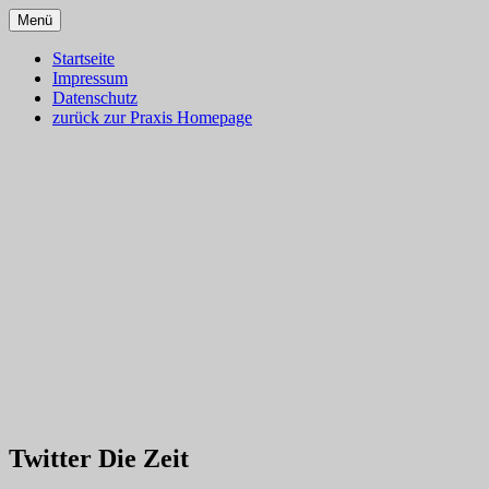
Zum
Menü
Inhalt
Dr. med. Martin Lion
Blog – Klassische Homöopathie
springen
Startseite
Impressum
Ulm – Gesundes Leben
Datenschutz
zurück zur Praxis Homepage
Twitter Die Zeit