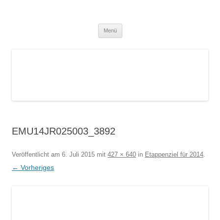
Zum
Inhalt
Blog – Klassische Homöopathie Ulm
springen
Dr. med. Martin Lion
– Gesundes Leben
Menü
EMU14JR025003_3892
Veröffentlicht am
6. Juli 2015
mit
427 × 640
in
Etappenziel für 2014
.
← Vorheriges