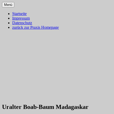
Zum
Menü
Inhalt
Dr. med. Martin Lion
Blog – Klassische Homöopathie
springen
Startseite
Impressum
Ulm – Gesundes Leben
Datenschutz
zurück zur Praxis Homepage
Uralter Boab-Baum Madagaskar